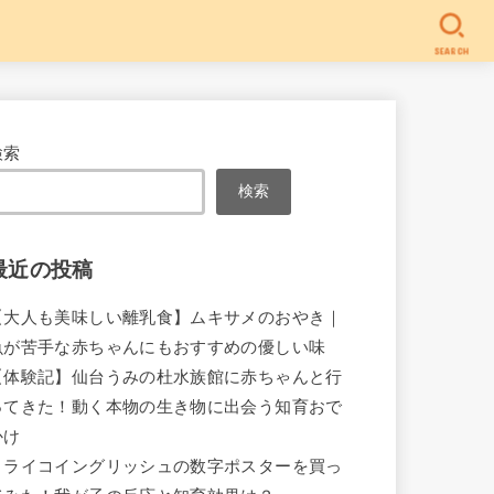
SEARCH
検索
検索
最近の投稿
【大人も美味しい離乳食】ムキサメのおやき｜
魚が苦手な赤ちゃんにもおすすめの優しい味
【体験記】仙台うみの杜水族館に赤ちゃんと行
ってきた！動く本物の生き物に出会う知育おで
かけ
ミライコイングリッシュの数字ポスターを買っ