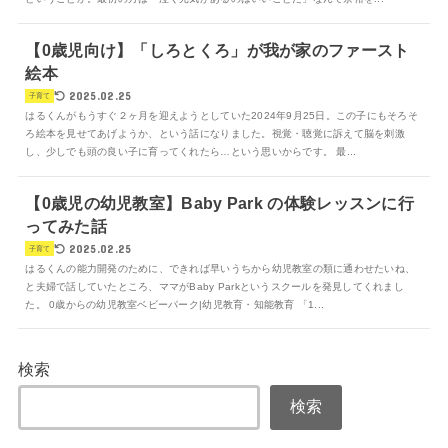
【0歳児向け】「しろとくろ」が我が家のファースト
絵本
2025.02.25
子育て
はるくんがもうすぐ２ヶ月を迎えようとしていた2024年9月25日。この子にもそろそ
ろ絵本を見せてあげようか、という話になりました。視覚・聴覚に訴えて脳を刺激
し、少しでも頭の良い子に育ってくれたら…という思いからです。 最...
【0歳児の幼児教室】Baby Park の体験レッスンに行
ってみた話
2025.02.25
子育て
はるくんの能力開発のために、できれば早いうちから幼児教室の類に通わせたいね、
と夫婦で話していたところ、ママがBaby Parkというスクールを発見してくれまし
た。 0歳からの幼児教室ベビーパーク|幼児教育・知能教育 「1...
検索
検索