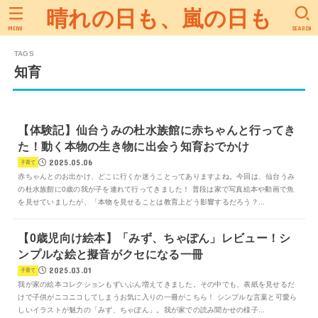
晴れの日も、嵐の日も
MENU
SEARCH
知育
【体験記】仙台うみの杜水族館に赤ちゃんと行ってき
た！動く本物の生き物に出会う知育おでかけ
2025.05.06
子育て
赤ちゃんとのお出かけ、どこに行くか迷うことってありますよね。今回は、仙台うみ
の杜水族館に0歳の我が子を連れて行ってきました！ 普段は家で写真絵本や動画で魚
を見せていましたが、「本物を見せることは教育上どう影響するだろう？...
【0歳児向け絵本】「みず、ちゃぽん」レビュー！シ
ンプルな絵と擬音がクセになる一冊
2025.03.01
子育て
我が家の絵本コレクションもずいぶん増えてきました。その中でも、表紙を見せるだ
けで子供がニコニコしてしまうお気に入りの一冊がこちら！ シンプルな言葉と可愛ら
しいイラストが魅力の「みず、ちゃぽん」。我が家での読み聞かせの様子...