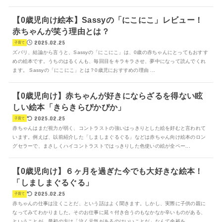
【0歳児向け絵本】Sassyの「にこにこ」レビュー！
赤ちゃんが笑う理由とは？
2025.02.25
子育て
ズバリ、結論から言うと、Sassyの「にこにこ」は、0歳の赤ちゃんにとってもおすす
めの絵本です。うちのはるくんも、毎回目をキラキラさせ、夢中になって読んでくれ
ます。 Sassyの「にこにこ」とは？0歳児におすすめの理由 ...
【0歳児向け】赤ちゃんが好きにならざるを得ない眩
しい絵本「きらきらぴかぴか」
2025.02.25
子育て
赤ちゃんはまだ視力が弱く、コントラストの強いはっきりとした絵を好むと言われて
います。例えば、以前紹介した「しましまぐるぐる」などは赤ちゃん向け絵本のロン
グセラーで、まさしくハイコントラストではっきりした色使いの絵が全ペー...
【0歳児向け】６ヶ月を過ぎた今でも大好きな絵本！
「しましまぐるぐる」
2025.02.25
子育て
赤ちゃんの仕事は泣くことだ、という話はよく聞きます。しかし、実際に子供の親に
なってみてわかりました。そのお仕事に延々付き合うのもなかなか辛いものがある、
ということが。最初の方は「泣く元気があるのはいいことだ」なんて余裕を...