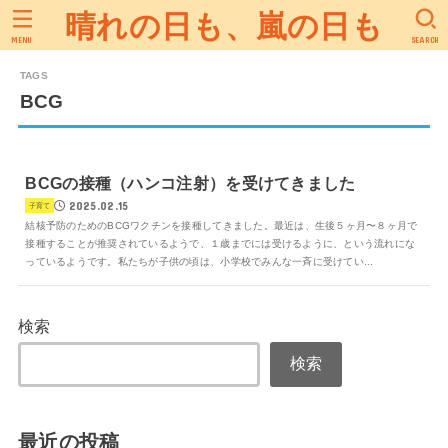
晴れの日も、嵐の日も
MENU
SEARCH
BCG
BCGの接種（ハンコ注射）を受けてきました
2025.02.15
子育て
結核予防のためのBCGワクチンを接種してきました。最近は、生後５ヶ月〜８ヶ月で
接種することが推奨されているようで、１歳までには受けるように、という流れにな
っているようです。私たちが子供の頃は、小学校でみんな一斉に受けてい...
検索
検索
最近の投稿